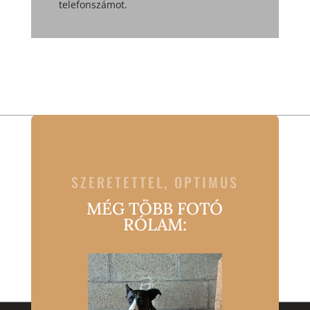
telefonszámot.
SZERETETTEL, OPTIMUS
MÉG TÖBB FOTÓ
RÓLAM: