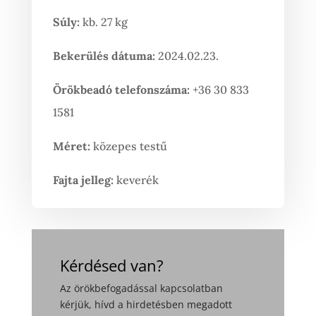
Súly:
kb. 27 kg
Bekerülés dátuma:
2024.02.23.
Örökbeadó telefonszáma:
+36 30 833
1581
Méret:
közepes testű
Fajta jelleg:
keverék
Kérdésed van?
Az örökbefogadással kapcsolatban
kérjük, hívd a hirdetésben megadott