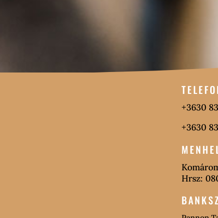
TELEFO
+3630 83
+3630 83
MENHE
Komárom
Hrsz: 08
BANKS
Pannon T