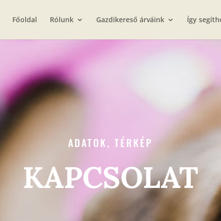
Főoldal
Rólunk
Gazdikereső árváink
Így segíth
ADATOK, TÉRKÉP
KAPCSOLAT