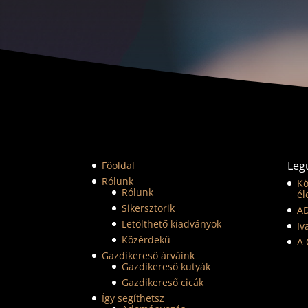
Leg
Főoldal
Rólunk
Kö
Rólunk
él
Sikersztorik
A
Letölthető kiadványok
Iv
Közérdekű
A 
Gazdikereső árváink
Gazdikereső kutyák
Gazdikereső cicák
Így segíthetsz