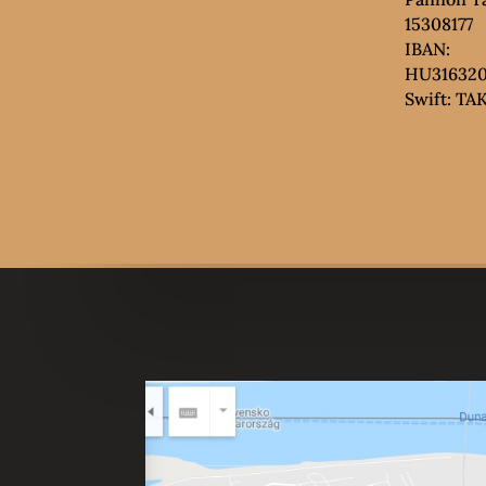
15308177
IBAN:
HU316320
Swift: T