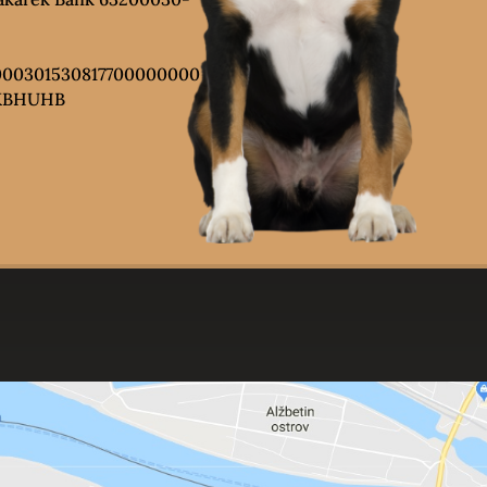
00301530817700000000
AKBHUHB