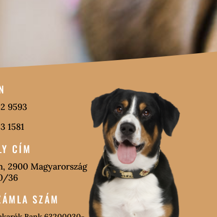
N
2 9593
3 1581
LY CÍM
, 2900 Magyarország
0/36
ZÁMLA SZÁM
akarék Bank 63200030-