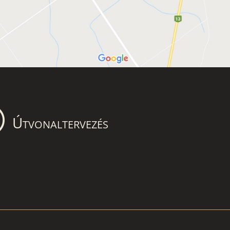

Útvonaltervezés