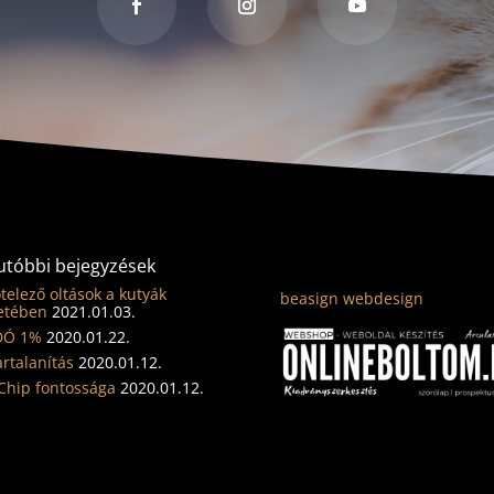
utóbbi bejegyzések
telező oltások a kutyák
beasign webdesign
etében
2021.01.03.
DÓ 1%
2020.01.22.
artalanítás
2020.01.12.
Chip fontossága
2020.01.12.