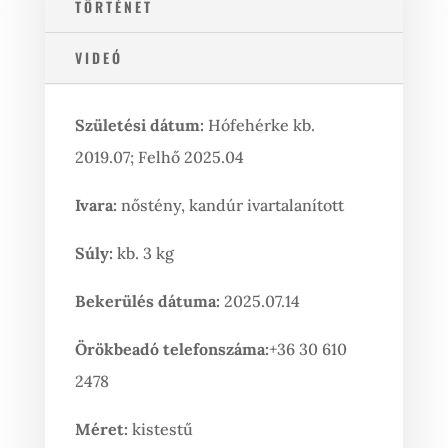
TÖRTÉNET
VIDEÓ
Születési dátum:
Hófehérke kb.
2019.07; Felhő 2025.04
Ivara:
nőstény, kandúr ivartalanított
Súly:
kb. 3 kg
Bekerülés dátuma:
2025.07.14
Örökbeadó telefonszáma:
+36 30 610
2478
Méret:
kistestű