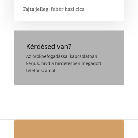
Fajta jelleg:
fehér házi cica
Kérdésed van?
Az örökbefogadással kapcsolatban
kérjük, hívd a hirdetésben megadott
telefonszámot.